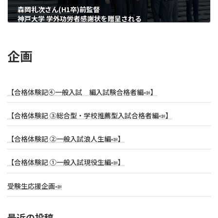
森岡礼次さん(H1卒)前監督
神戸大学 学外功労者感謝状を贈呈される
2026年4月13日
企画
【合格体験記④一般入試 編入試験合格者編📣】
【合格体験記 ③総合型・学校推薦型入試合格者編📣】
【合格体験記 ②一般入試浪人生編📣】
【合格体験記 ①一般入試現役生編📣】
受験生応援企画📣
最近の投稿