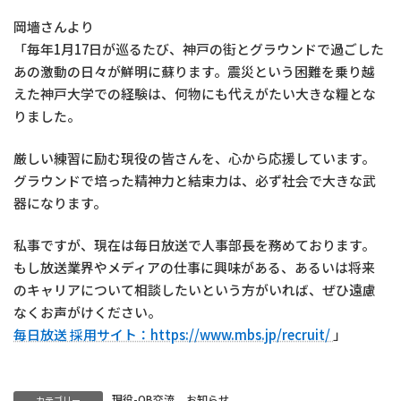
岡墻さんより
「毎年1月17日が巡るたび、神戸の街とグラウンドで過ごした
あの激動の日々が鮮明に蘇ります。震災という困難を乗り越
えた神戸大学での経験は、何物にも代えがたい大きな糧とな
りました。
厳しい練習に励む現役の皆さんを、心から応援しています。
グラウンドで培った精神力と結束力は、必ず社会で大きな武
器になります。
私事ですが、現在は毎日放送で人事部長を務めております。
もし放送業界やメディアの仕事に興味がある、あるいは将来
のキャリアについて相談したいという方がいれば、ぜひ遠慮
なくお声がけください。
毎日放送 採用サイト：https://www.mbs.jp/recruit/
」
現役-OB交流
お知らせ
カテゴリー