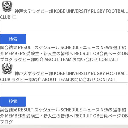
コ
ナ
ン
ビ
神戸大学ラグビー部
KOBE UNIVERSITY RUGBY FOOTBALL
テ
ゲ
CLUB
ン
ー
ツ
シ
へ
ョ
ス
ン
キ
に
試合結果
RESULT
スケジュール
SCHEDULE
ニュース
NEWS
選手紹
ッ
移
介
MEMBERS
受験生・新入生の皆様へ
RECRUIT
OB会員ページ
OB
プ
動
ブログ
ラグビー部紹介
ABOUT TEAM
お問い合わせ
CONTACT
神戸大学ラグビー部
KOBE UNIVERSITY RUGBY FOOTBALL
CLUB
ラグビー部紹介
ABOUT TEAM
お問い合わせ
CONTACT
試合結果
RESULT
スケジュール
SCHEDULE
ニュース
NEWS
選手紹
介
MEMBERS
受験生・新入生の皆様へ
RECRUIT
OB会員ページ
OB
ブログ