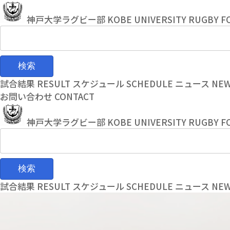
コ
ナ
ン
ビ
神戸大学ラグビー部
KOBE UNIVERSITY RUGBY F
テ
ゲ
ン
ー
ツ
シ
へ
ョ
ス
ン
試合結果
RESULT
スケジュール
SCHEDULE
ニュース
NE
キ
に
お問い合わせ
CONTACT
ッ
移
プ
動
神戸大学ラグビー部
KOBE UNIVERSITY RUGBY F
試合結果
RESULT
スケジュール
SCHEDULE
ニュース
NE