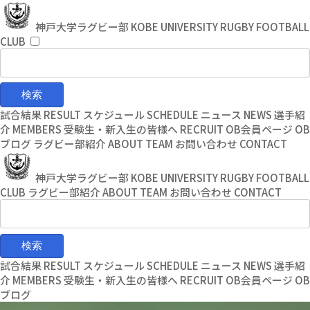
コ
ナ
ン
ビ
神戸大学ラグビー部
KOBE UNIVERSITY RUGBY FOOTBALL
テ
ゲ
CLUB
ン
ー
ツ
シ
へ
ョ
ス
ン
キ
に
試合結果
RESULT
スケジュール
SCHEDULE
ニュース
NEWS
選手紹
ッ
移
介
MEMBERS
受験生・新入生の皆様へ
RECRUIT
OB会員ページ
OB
プ
動
ブログ
ラグビー部紹介
ABOUT TEAM
お問い合わせ
CONTACT
神戸大学ラグビー部
KOBE UNIVERSITY RUGBY FOOTBALL
CLUB
ラグビー部紹介
ABOUT TEAM
お問い合わせ
CONTACT
試合結果
RESULT
スケジュール
SCHEDULE
ニュース
NEWS
選手紹
介
MEMBERS
受験生・新入生の皆様へ
RECRUIT
OB会員ページ
OB
ブログ