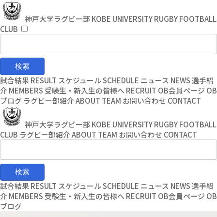
コ
ナ
ン
ビ
神戸大学ラグビー部
KOBE UNIVERSITY RUGBY FOOTBALL
テ
ゲ
CLUB
ン
ー
ツ
シ
へ
ョ
ス
ン
キ
に
試合結果
RESULT
スケジュール
SCHEDULE
ニュース
NEWS
選手紹
ッ
移
介
MEMBERS
受験生・新入生の皆様へ
RECRUIT
OB会員ページ
OB
プ
動
ブログ
ラグビー部紹介
ABOUT TEAM
お問い合わせ
CONTACT
神戸大学ラグビー部
KOBE UNIVERSITY RUGBY FOOTBALL
CLUB
ラグビー部紹介
ABOUT TEAM
お問い合わせ
CONTACT
試合結果
RESULT
スケジュール
SCHEDULE
ニュース
NEWS
選手紹
介
MEMBERS
受験生・新入生の皆様へ
RECRUIT
OB会員ページ
OB
ブログ