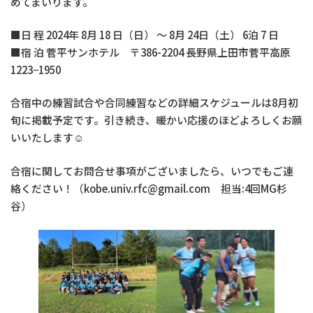
めてまいります。
■日 程 2024年 8月 18 日（日） ～ 8月 24日（土） 6泊 7 日
■宿 泊 菅平サンホテル 〒386-2204 長野県上田市菅平高原
1223−1950
合宿中の練習試合や合同練習などの詳細スケジュールは8月初
旬に掲載予定です。引き続き、暖かい応援のほどよろしくお願
いいたします☺︎
合宿に関してお問合せ事項がございましたら、いつでもご連
絡ください！（kobe.univ.rfc@gmail.com 担当:4回MG杉
谷）