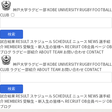
コ
ナ
ン
ビ
神戸大学ラグビー部
KOBE UNIVERSITY RUGBY FOOTBALL
テ
ゲ
CLUB
ン
ー
ツ
シ
へ
ョ
ス
ン
キ
に
試合結果
RESULT
スケジュール
SCHEDULE
ニュース
NEWS
選手紹
ッ
移
介
MEMBERS
受験生・新入生の皆様へ
RECRUIT
OB会員ページ
OB
プ
動
ブログ
ラグビー部紹介
ABOUT TEAM
お問い合わせ
CONTACT
神戸大学ラグビー部
KOBE UNIVERSITY RUGBY FOOTBALL
CLUB
ラグビー部紹介
ABOUT TEAM
お問い合わせ
CONTACT
試合結果
RESULT
スケジュール
SCHEDULE
ニュース
NEWS
選手紹
介
MEMBERS
受験生・新入生の皆様へ
RECRUIT
OB会員ページ
OB
ブログ