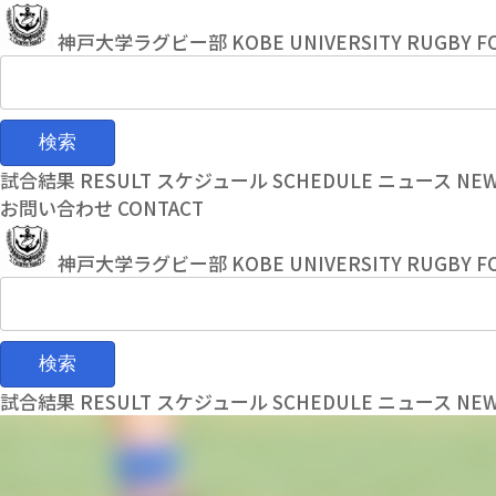
コ
ナ
ン
ビ
神戸大学ラグビー部
KOBE UNIVERSITY RUGBY F
テ
ゲ
ン
ー
ツ
シ
へ
ョ
ス
ン
試合結果
RESULT
スケジュール
SCHEDULE
ニュース
NE
キ
に
お問い合わせ
CONTACT
ッ
移
プ
動
神戸大学ラグビー部
KOBE UNIVERSITY RUGBY F
試合結果
RESULT
スケジュール
SCHEDULE
ニュース
NE