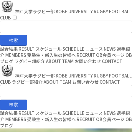
コ
ナ
ン
ビ
神戸大学ラグビー部
KOBE UNIVERSITY RUGBY FOOTBALL
テ
ゲ
CLUB
ン
ー
ツ
シ
へ
ョ
ス
ン
キ
に
試合結果
RESULT
スケジュール
SCHEDULE
ニュース
NEWS
選手紹
ッ
移
介
MEMBERS
受験生・新入生の皆様へ
RECRUIT
OB会員ページ
OB
プ
動
ブログ
ラグビー部紹介
ABOUT TEAM
お問い合わせ
CONTACT
神戸大学ラグビー部
KOBE UNIVERSITY RUGBY FOOTBALL
CLUB
ラグビー部紹介
ABOUT TEAM
お問い合わせ
CONTACT
試合結果
RESULT
スケジュール
SCHEDULE
ニュース
NEWS
選手紹
介
MEMBERS
受験生・新入生の皆様へ
RECRUIT
OB会員ページ
OB
ブログ