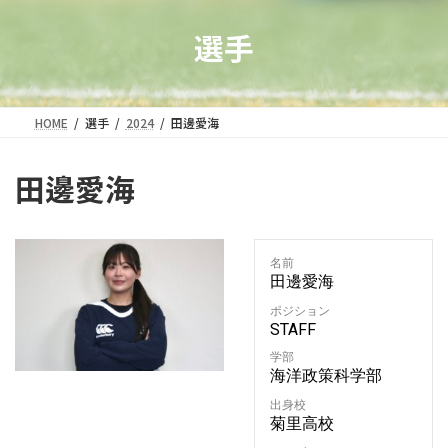
選手
HOME
選手
2024
田邊愛海
田邊愛海
名前
田邊愛海
ポジション
STAFF
学部
海洋政策科学部
出身校
菊里高校