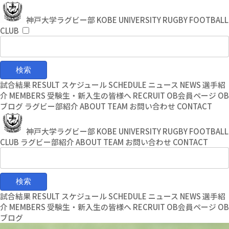
コ
ナ
ン
ビ
神戸大学ラグビー部
KOBE UNIVERSITY RUGBY FOOTBALL
テ
ゲ
CLUB
ン
ー
ツ
シ
へ
ョ
ス
ン
キ
に
試合結果
RESULT
スケジュール
SCHEDULE
ニュース
NEWS
選手紹
ッ
移
介
MEMBERS
受験生・新入生の皆様へ
RECRUIT
OB会員ページ
OB
プ
動
ブログ
ラグビー部紹介
ABOUT TEAM
お問い合わせ
CONTACT
神戸大学ラグビー部
KOBE UNIVERSITY RUGBY FOOTBALL
CLUB
ラグビー部紹介
ABOUT TEAM
お問い合わせ
CONTACT
試合結果
RESULT
スケジュール
SCHEDULE
ニュース
NEWS
選手紹
介
MEMBERS
受験生・新入生の皆様へ
RECRUIT
OB会員ページ
OB
ブログ