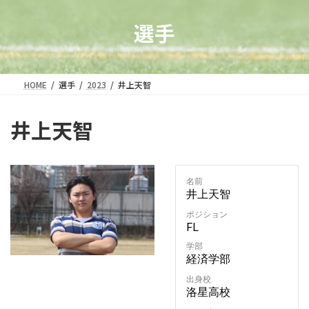
選手
HOME
選手
2023
井上天智
井上天智
名前
井上天智
ポジション
FL
学部
経済学部
出身校
洛星高校