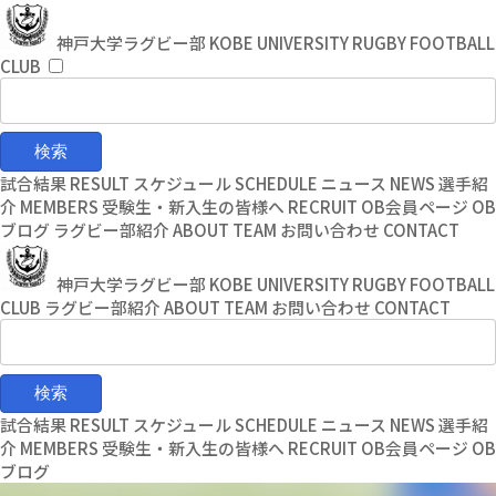
コ
ナ
ン
ビ
神戸大学ラグビー部
KOBE UNIVERSITY RUGBY FOOTBALL
テ
ゲ
CLUB
ン
ー
ツ
シ
へ
ョ
ス
ン
キ
に
試合結果
RESULT
スケジュール
SCHEDULE
ニュース
NEWS
選手紹
ッ
移
介
MEMBERS
受験生・新入生の皆様へ
RECRUIT
OB会員ページ
OB
プ
動
ブログ
ラグビー部紹介
ABOUT TEAM
お問い合わせ
CONTACT
神戸大学ラグビー部
KOBE UNIVERSITY RUGBY FOOTBALL
CLUB
ラグビー部紹介
ABOUT TEAM
お問い合わせ
CONTACT
試合結果
RESULT
スケジュール
SCHEDULE
ニュース
NEWS
選手紹
介
MEMBERS
受験生・新入生の皆様へ
RECRUIT
OB会員ページ
OB
ブログ