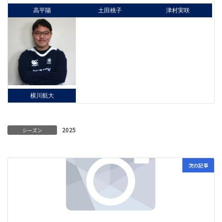
高平陽
土田桃子
津村実咲
横川航大
2025
シーズン
次の記事