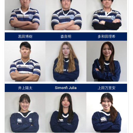
黒田博樹
森良明
多和田理希
井上陽太
Simonfi Julia
上田万里安