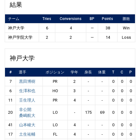
結果
チーム
Tries
Conversions
BP
Points
勝敗
神戸大学
6
4
—
38
Win
神戸学院大学
2
2
—
14
Loss
神戸大学
#
選手
ポジション
学年
身長
体重
T
C
P
7
黒田博樹
PR
2
-
-
0
0
0
6
生澤和也
HO
3
-
-
0
0
0
11
壬生理人
PR
4
-
-
0
0
0
非公開:
20
LO
-
175
69
0
0
0
桑嶋航大
41
山本峻大
LO
4
-
-
0
0
0
17
土生祐輔
FL
4
-
-
0
0
0