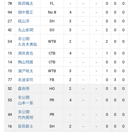
78
島田颯太
FL
-
-
-
0
0
0
94
畑中愛正
No.8
4
-
-
0
0
0
27
椛山淳
SH
3
-
-
0
0
0
42
丸山多聞
SO
3
-
-
2
0
0
非公開:
34
WTB
2
-
-
2
0
0
久良木勇聡
15
酒井真也
CTB
4
-
-
1
0
0
14
陶山翔翼
CTB
-
-
-
0
0
0
13
瀬戸裕太
WTB
3
-
-
1
0
0
77
名波栄司
FB
2
-
-
0
3
0
52
森良明
HO
2
-
-
0
0
0
非公開:
55
PR
4
-
-
0
0
0
山本一茶
非公開:
44
PR
-
-
-
0
0
0
竹内寛明
16
富田新士
SH
2
-
-
0
0
0