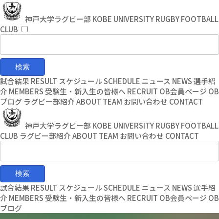
コ
ナ
ン
ビ
神戸大学ラグビー部
KOBE UNIVERSITY RUGBY FOOTBALL
テ
ゲ
CLUB
ン
ー
ツ
シ
へ
ョ
ス
ン
キ
に
試合結果
RESULT
スケジュール
SCHEDULE
ニュース
NEWS
選手紹
ッ
移
介
MEMBERS
受験生・新入生の皆様へ
RECRUIT
OB会員ページ
OB
プ
動
ブログ
ラグビー部紹介
ABOUT TEAM
お問い合わせ
CONTACT
神戸大学ラグビー部
KOBE UNIVERSITY RUGBY FOOTBALL
CLUB
ラグビー部紹介
ABOUT TEAM
お問い合わせ
CONTACT
試合結果
RESULT
スケジュール
SCHEDULE
ニュース
NEWS
選手紹
介
MEMBERS
受験生・新入生の皆様へ
RECRUIT
OB会員ページ
OB
ブログ