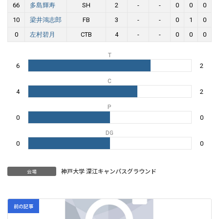
66
多島輝寿
SH
2
-
-
0
0
0
10
梁井鴻志郎
FB
3
-
-
0
1
0
0
左村碧月
CTB
4
-
-
0
0
0
T
6
2
C
4
2
P
0
0
DG
0
0
神戸大学 深江キャンパスグラウンド
会場
前の記事