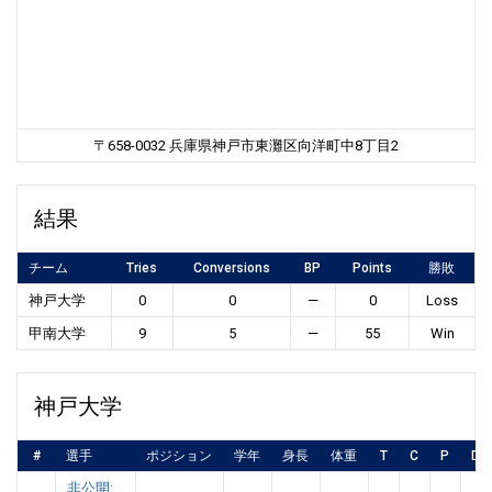
〒658-0032 兵庫県神戸市東灘区向洋町中8丁目2
結果
チーム
Tries
Conversions
BP
Points
勝敗
神戸大学
0
0
—
0
Loss
甲南大学
9
5
—
55
Win
神戸大学
#
選手
ポジション
学年
身長
体重
T
C
P
DG
非公開: