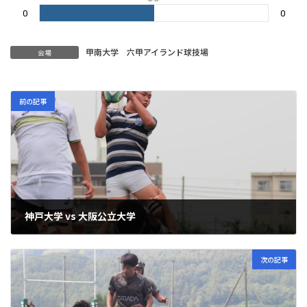
0
0
甲南大学 六甲アイランド球技場
会場
前の記事
神戸大学 vs 大阪公立大学
2023年6月18日
次の記事