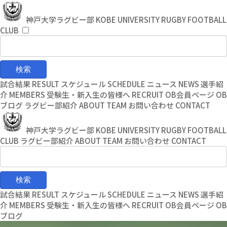
コ
ナ
ン
ビ
神戸大学ラグビー部
KOBE UNIVERSITY RUGBY FOOTBALL
テ
ゲ
CLUB
ン
ー
ツ
シ
へ
ョ
ス
ン
キ
に
試合結果
RESULT
スケジュール
SCHEDULE
ニュース
NEWS
選手紹
ッ
移
介
MEMBERS
受験生・新入生の皆様へ
RECRUIT
OB会員ページ
OB
プ
動
ブログ
ラグビー部紹介
ABOUT TEAM
お問い合わせ
CONTACT
神戸大学ラグビー部
KOBE UNIVERSITY RUGBY FOOTBALL
CLUB
ラグビー部紹介
ABOUT TEAM
お問い合わせ
CONTACT
試合結果
RESULT
スケジュール
SCHEDULE
ニュース
NEWS
選手紹
介
MEMBERS
受験生・新入生の皆様へ
RECRUIT
OB会員ページ
OB
ブログ