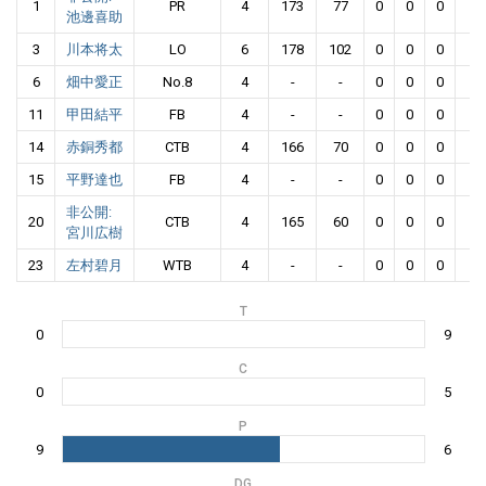
1
PR
4
173
77
0
0
0
0
池邊喜助
3
川本将太
LO
6
178
102
0
0
0
0
6
畑中愛正
No.8
4
-
-
0
0
0
0
11
甲田結平
FB
4
-
-
0
0
0
0
14
赤銅秀都
CTB
4
166
70
0
0
0
0
15
平野達也
FB
4
-
-
0
0
0
0
非公開:
20
CTB
4
165
60
0
0
0
0
宮川広樹
23
左村碧月
WTB
4
-
-
0
0
0
0
T
0
9
C
0
5
P
9
6
DG