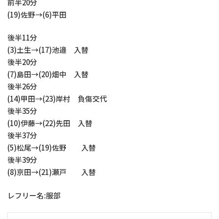
前半20分
(19)佐野→(6)平田
後半11分
(3)土生→(17)池邉 入替
後半20分
(7)島田→(20)畑中 入替
後半26分
(14)甲田→(23)岸村 負傷交代
後半35分
(10)伊藤→(22)先田 入替
後半37分
(5)松尾→(19)佐野 入替
後半39分
(8)京田→(21)瀬戸 入替
レフリー名:服部