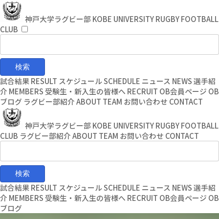
コ
ナ
ン
ビ
神戸大学ラグビー部
KOBE UNIVERSITY RUGBY FOOTBALL
テ
ゲ
CLUB
ン
ー
ツ
シ
へ
ョ
ス
ン
キ
に
試合結果
RESULT
スケジュール
SCHEDULE
ニュース
NEWS
選手紹
ッ
移
介
MEMBERS
受験生・新入生の皆様へ
RECRUIT
OB会員ページ
OB
プ
動
ブログ
ラグビー部紹介
ABOUT TEAM
お問い合わせ
CONTACT
神戸大学ラグビー部
KOBE UNIVERSITY RUGBY FOOTBALL
CLUB
ラグビー部紹介
ABOUT TEAM
お問い合わせ
CONTACT
試合結果
RESULT
スケジュール
SCHEDULE
ニュース
NEWS
選手紹
介
MEMBERS
受験生・新入生の皆様へ
RECRUIT
OB会員ページ
OB
ブログ