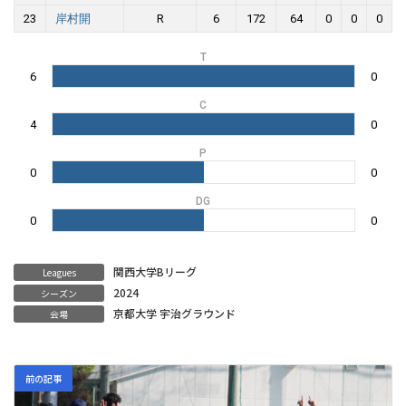
23
岸村開
R
6
172
64
0
0
0
T
6
0
C
4
0
P
0
0
DG
0
0
関西大学Bリーグ
Leagues
2024
シーズン
京都大学 宇治グラウンド
会場
前の記事