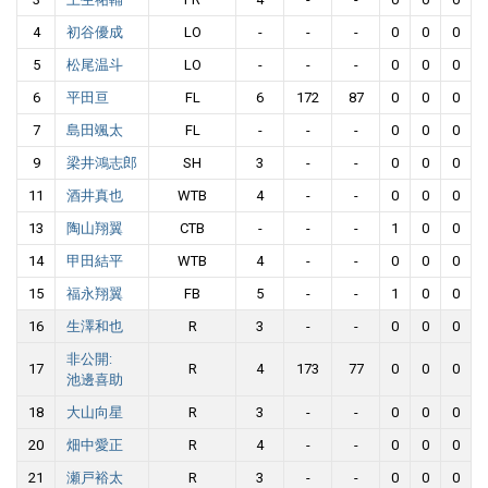
4
初谷優成
LO
-
-
-
0
0
0
5
松尾温斗
LO
-
-
-
0
0
0
6
平田亘
FL
6
172
87
0
0
0
7
島田颯太
FL
-
-
-
0
0
0
9
梁井鴻志郎
SH
3
-
-
0
0
0
11
酒井真也
WTB
4
-
-
0
0
0
13
陶山翔翼
CTB
-
-
-
1
0
0
14
甲田結平
WTB
4
-
-
0
0
0
15
福永翔翼
FB
5
-
-
1
0
0
16
生澤和也
R
3
-
-
0
0
0
非公開:
17
R
4
173
77
0
0
0
池邊喜助
18
大山向星
R
3
-
-
0
0
0
20
畑中愛正
R
4
-
-
0
0
0
21
瀬戸裕太
R
3
-
-
0
0
0