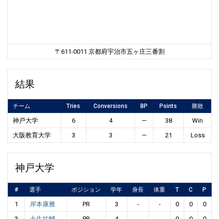
〒611-0011 京都府宇治市五ヶ庄三番割
結果
チーム
Tries
Conversions
BP
Points
勝敗
神戸大学
6
4
—
38
Win
大阪教育大学
3
3
—
21
Loss
神戸大学
#
選手
ポジション
学年
身長
体重
T
C
P
1
岸本康雅
PR
3
-
-
0
0
0
3
土生祐輔
PR
4
-
-
0
0
0