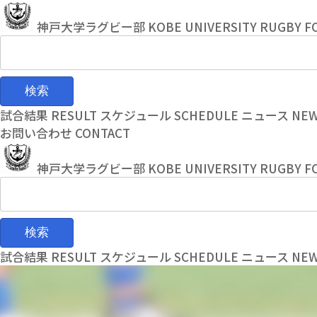
コ
ナ
ン
ビ
神戸大学ラグビー部
KOBE UNIVERSITY RUGBY F
テ
ゲ
ン
ー
ツ
シ
へ
ョ
ス
ン
試合結果
RESULT
スケジュール
SCHEDULE
ニュース
NE
キ
に
お問い合わせ
CONTACT
ッ
移
プ
動
神戸大学ラグビー部
KOBE UNIVERSITY RUGBY F
試合結果
RESULT
スケジュール
SCHEDULE
ニュース
NE