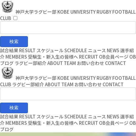
コ
ナ
ン
ビ
神戸大学ラグビー部
KOBE UNIVERSITY RUGBY FOOTBALL
テ
ゲ
CLUB
ン
ー
ツ
シ
へ
ョ
ス
ン
キ
に
試合結果
RESULT
スケジュール
SCHEDULE
ニュース
NEWS
選手紹
ッ
移
介
MEMBERS
受験生・新入生の皆様へ
RECRUIT
OB会員ページ
OB
プ
動
ブログ
ラグビー部紹介
ABOUT TEAM
お問い合わせ
CONTACT
神戸大学ラグビー部
KOBE UNIVERSITY RUGBY FOOTBALL
CLUB
ラグビー部紹介
ABOUT TEAM
お問い合わせ
CONTACT
試合結果
RESULT
スケジュール
SCHEDULE
ニュース
NEWS
選手紹
介
MEMBERS
受験生・新入生の皆様へ
RECRUIT
OB会員ページ
OB
ブログ