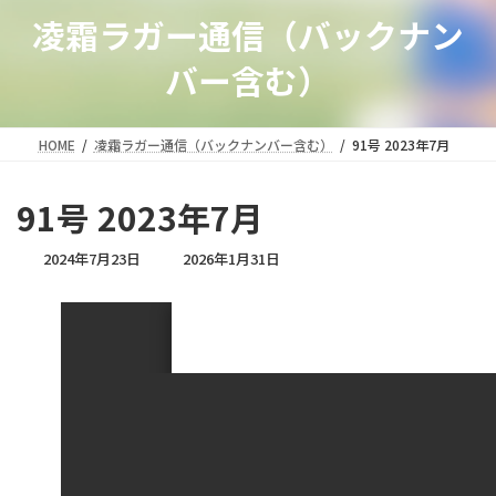
凌霜ラガー通信（バックナン
バー含む）
HOME
凌霜ラガー通信（バックナンバー含む）
91号 2023年7月
91号 2023年7月
最
2024年7月23日
2026年1月31日
終
更
新
日
時
: