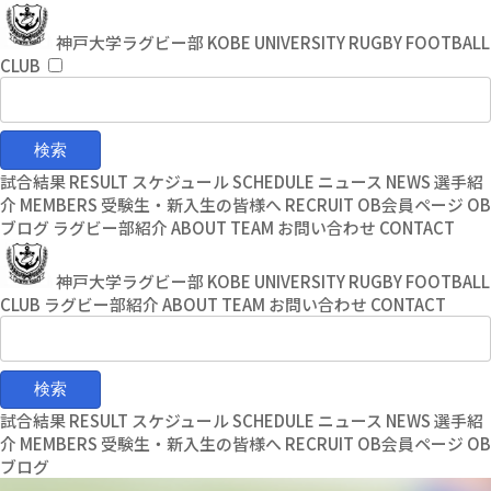
コ
ナ
ン
ビ
神戸大学ラグビー部
KOBE UNIVERSITY RUGBY FOOTBALL
テ
ゲ
CLUB
ン
ー
ツ
シ
へ
ョ
ス
ン
キ
に
試合結果
RESULT
スケジュール
SCHEDULE
ニュース
NEWS
選手紹
ッ
移
介
MEMBERS
受験生・新入生の皆様へ
RECRUIT
OB会員ページ
OB
プ
動
ブログ
ラグビー部紹介
ABOUT TEAM
お問い合わせ
CONTACT
神戸大学ラグビー部
KOBE UNIVERSITY RUGBY FOOTBALL
CLUB
ラグビー部紹介
ABOUT TEAM
お問い合わせ
CONTACT
試合結果
RESULT
スケジュール
SCHEDULE
ニュース
NEWS
選手紹
介
MEMBERS
受験生・新入生の皆様へ
RECRUIT
OB会員ページ
OB
ブログ