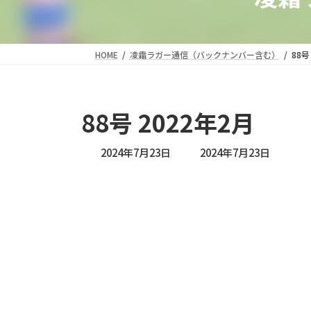
HOME
凌霜ラガー通信（バックナンバー含む）
88号
88号 2022年2月
最
2024年7月23日
2024年7月23日
終
更
新
日
時
: