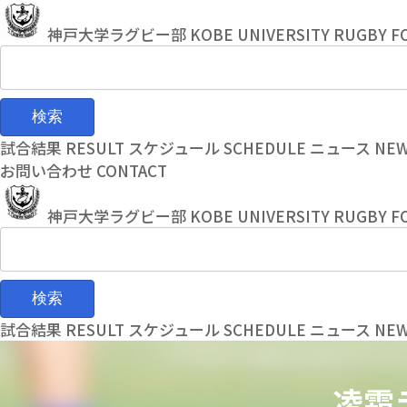
コ
ナ
ン
ビ
神戸大学ラグビー部
KOBE UNIVERSITY RUGBY F
テ
ゲ
ン
ー
ツ
シ
へ
ョ
ス
ン
試合結果
RESULT
スケジュール
SCHEDULE
ニュース
NE
キ
に
お問い合わせ
CONTACT
ッ
移
プ
動
神戸大学ラグビー部
KOBE UNIVERSITY RUGBY F
試合結果
RESULT
スケジュール
SCHEDULE
ニュース
NE
凌霜