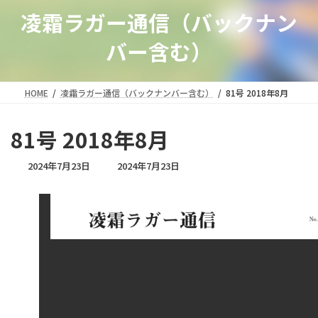
凌霜ラガー通信（バックナン
バー含む）
HOME
凌霜ラガー通信（バックナンバー含む）
81号 2018年8月
81号 2018年8月
最
2024年7月23日
2024年7月23日
終
更
新
日
時
: