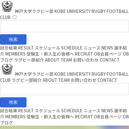
コ
ナ
ン
ビ
神戸大学ラグビー部
KOBE UNIVERSITY RUGBY FOOTBALL
テ
ゲ
CLUB
ン
ー
ツ
シ
へ
ョ
ス
ン
キ
に
試合結果
RESULT
スケジュール
SCHEDULE
ニュース
NEWS
選手紹
ッ
移
介
MEMBERS
受験生・新入生の皆様へ
RECRUIT
OB会員ページ
OB
プ
動
ブログ
ラグビー部紹介
ABOUT TEAM
お問い合わせ
CONTACT
神戸大学ラグビー部
KOBE UNIVERSITY RUGBY FOOTBALL
CLUB
ラグビー部紹介
ABOUT TEAM
お問い合わせ
CONTACT
試合結果
RESULT
スケジュール
SCHEDULE
ニュース
NEWS
選手紹
介
MEMBERS
受験生・新入生の皆様へ
RECRUIT
OB会員ページ
OB
ブログ