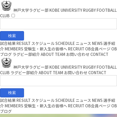
コ
ナ
ン
ビ
神戸大学ラグビー部
KOBE UNIVERSITY RUGBY FOOTBALL
テ
ゲ
CLUB
ン
ー
ツ
シ
へ
ョ
ス
ン
キ
に
試合結果
RESULT
スケジュール
SCHEDULE
ニュース
NEWS
選手紹
ッ
移
介
MEMBERS
受験生・新入生の皆様へ
RECRUIT
OB会員ページ
OB
プ
動
ブログ
ラグビー部紹介
ABOUT TEAM
お問い合わせ
CONTACT
神戸大学ラグビー部
KOBE UNIVERSITY RUGBY FOOTBALL
CLUB
ラグビー部紹介
ABOUT TEAM
お問い合わせ
CONTACT
試合結果
RESULT
スケジュール
SCHEDULE
ニュース
NEWS
選手紹
介
MEMBERS
受験生・新入生の皆様へ
RECRUIT
OB会員ページ
OB
ブログ