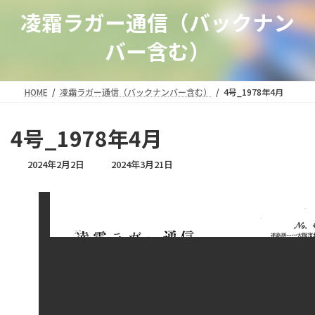
凌霜ラガー通信（バックナン
バー含む）
HOME
凌霜ラガー通信（バックナンバー含む）
4号_1978年4月
4号_1978年4月
最
2024年2月2日
2024年3月21日
終
更
新
日
時
: