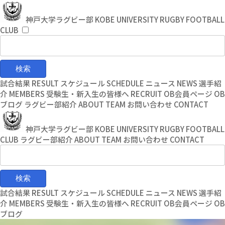
コ
ナ
ン
ビ
神戸大学ラグビー部
KOBE UNIVERSITY RUGBY FOOTBALL
テ
ゲ
CLUB
ン
ー
ツ
シ
へ
ョ
ス
ン
キ
に
試合結果
RESULT
スケジュール
SCHEDULE
ニュース
NEWS
選手紹
ッ
移
介
MEMBERS
受験生・新入生の皆様へ
RECRUIT
OB会員ページ
OB
プ
動
ブログ
ラグビー部紹介
ABOUT TEAM
お問い合わせ
CONTACT
神戸大学ラグビー部
KOBE UNIVERSITY RUGBY FOOTBALL
CLUB
ラグビー部紹介
ABOUT TEAM
お問い合わせ
CONTACT
試合結果
RESULT
スケジュール
SCHEDULE
ニュース
NEWS
選手紹
介
MEMBERS
受験生・新入生の皆様へ
RECRUIT
OB会員ページ
OB
ブログ